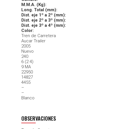
M.M.A. (Kg):
Long. Total (mm):
Dist. eje 1º a 2º (mm):
Dist. eje 2º a 3º (mm):
Dist. eje 3º a 4º (mm):
Color:
Tren de Carretera
Aucar Trailer
2005
Nuevo
240
6 (2 4)
9 MA
22950
14827
4455
–
–
Blanco
OBSERVACIONES