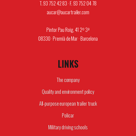
T. 93 752 42 83 · F. 93 752 04 78
aucar@aucartrailer.com
Pintor Pau Roig, 41 2º 3ª
08330 · Premià de Mar · Barcelona
LINKS
The company
Quality and environment policy
All-purpose european trailer truck
Policar
Military driving schools