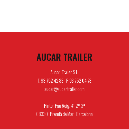
AUCAR TRAILER
Aucar-Trailer S.L.
T. 93 752 42 83 · F. 93 752 04 78
aucar@aucartrailer.com
Pintor Pau Roig, 41 2º 3ª
08330 · Premià de Mar · Barcelona