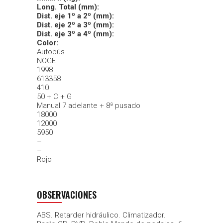
Long. Total (mm):
Dist. eje 1º a 2º (mm):
Dist. eje 2º a 3º (mm):
Dist. eje 3º a 4º (mm):
Color:
Autobús
NOGE
1998
613358
410
50 + C + G
Manual 7 adelante + 8ª pusado
18000
12000
5950
–
–
Rojo
OBSERVACIONES
ABS. Retarder hidráulico. Climatizador.