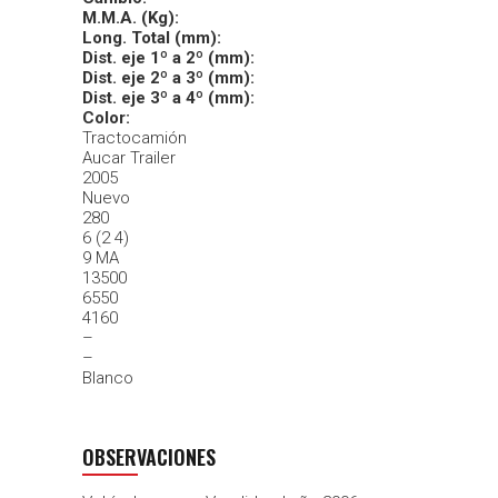
M.M.A. (Kg):
Long. Total (mm):
Dist. eje 1º a 2º (mm):
Dist. eje 2º a 3º (mm):
Dist. eje 3º a 4º (mm):
Color:
Tractocamión
Aucar Trailer
2005
Nuevo
280
6 (2 4)
9 MA
13500
6550
4160
–
–
Blanco
OBSERVACIONES