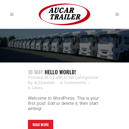
10 MAY
HELLO WORLD!
Posted at 03:48h
in
Sin categorizar
by
activaweb
0 Comments
0
Likes
Welcome to WordPress. This is your
first post. Edit or delete it, then start
writing!...
READ MORE