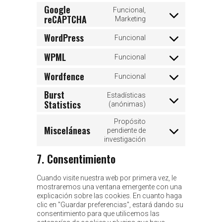
Google
Funcional,
reCAPTCHA
Consent
Marketing
to
WordPress
service
Funcional
Consent
google-
to
recaptcha
WPML
Funcional
service
Consent
wordpress
to
Wordfence
Funcional
service
Consent
wpml
to
Burst
Estadísticas
service
Statistics
Consent
(anónimas)
wordfence
to
Propósito
service
Misceláneas
pendiente de
burst-
Consent
investigación
statistics
to
service
7. Consentimiento
misceláneas
Cuando visite nuestra web por primera vez, le
mostraremos una ventana emergente con una
explicación sobre las cookies. En cuanto haga
clic en "Guardar preferencias", estará dando su
consentimiento para que utilicemos las